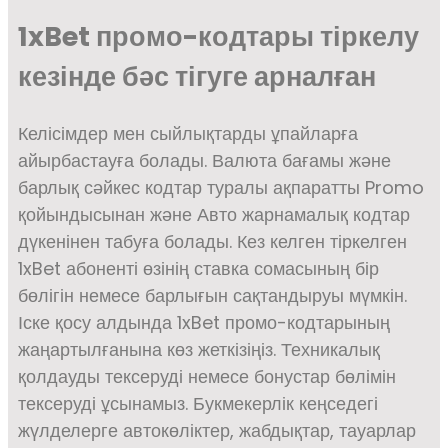
1xBet промо-кодтары тіркелу
кезінде бәс тігуге арналған
Келісімдер мен сыйлықтарды ұпайларға
айырбастауға болады. Валюта бағамы және
барлық сәйкес кодтар туралы ақпаратты Promo
қойындысынан және Авто жарнамалық кодтар
дүкенінен табуға болады. Кез келген тіркелген
1xBet абоненті өзінің ставка сомасының бір
бөлігін немесе барлығын сақтандыруы мүмкін.
Іске қосу алдында 1xBet промо-кодтарының
жаңартылғанына көз жеткізіңіз. Техникалық
қолдауды тексеруді немесе бонустар бөлімін
тексеруді ұсынамыз. Букмекерлік кеңседегі
жүлделерге автокөліктер, жабдықтар, тауарлар