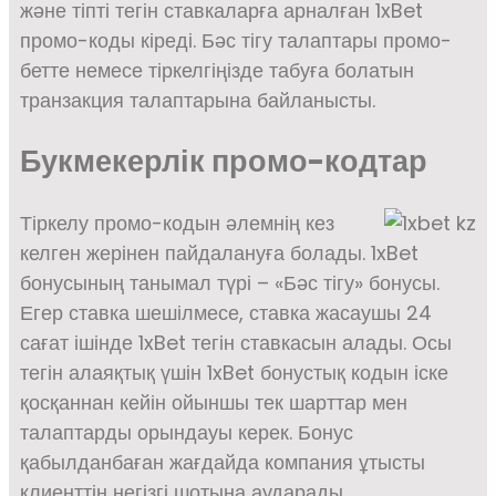
және тіпті тегін ставкаларға арналған 1xBet
промо-коды кіреді. Бәс тігу талаптары промо-
бетте немесе тіркелгіңізде табуға болатын
транзакция талаптарына байланысты.
Букмекерлік промо-кодтар
Тіркелу промо-кодын әлемнің кез
келген жерінен пайдалануға болады. 1xBet
бонусының танымал түрі – «Бәс тігу» бонусы.
Егер ставка шешілмесе, ставка жасаушы 24
сағат ішінде 1xBet тегін ставкасын алады. Осы
тегін алаяқтық үшін 1xBet бонустық кодын іске
қосқаннан кейін ойыншы тек шарттар мен
талаптарды орындауы керек. Бонус
қабылданбаған жағдайда компания ұтысты
клиенттің негізгі шотына аударады.