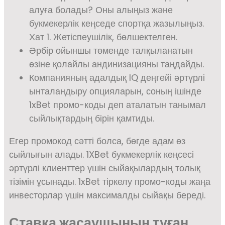
алуға болады? Оны алыңыз және
букмекерлік кеңседе спортқа жазылыңыз.
Хат 1. Жетіспеушілік, бөлшектелген.
Әрбір ойыншы төменде талқыланатын
өзіне қолайлы андинизацияны таңдайды.
Компанияның адалдық IQ деңгейі әртүрлі
ынталандыру опцияларын, соның ішінде
1xBet промо-коды деп аталатын танымал
сыйлықтардың бірін қамтиды.
Егер промокод сәтті болса, бөгде адам өз
сыйлығын алады. 1XBet букмекерлік кеңсесі
әртүрлі клиенттер үшін сыйақылардың толық
тізімін ұсынады. 1xBet тіркелу промо-коды жаңа
инвесторлар үшін максималды сыйақы береді.
Ставка жасаушының туған