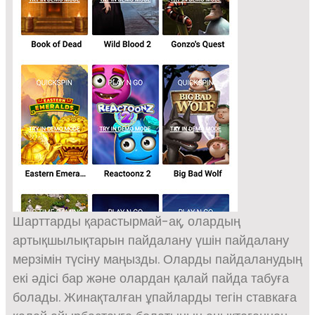
Шарттарды қарастырмай-ақ, олардың
артықшылықтарын пайдалану үшін пайдалану
мерзімін түсіну маңызды. Оларды пайдаланудың
екі әдісі бар және олардан қалай пайда табуға
болады. Жинақталған ұпайларды тегін ставкаға