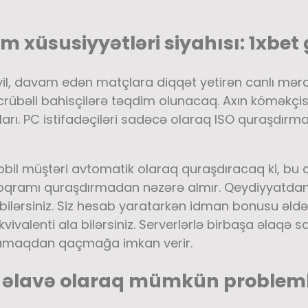
 xüsusiyyətləri siyahısı: 1xbet g
eyil, davam edən matçlara diqqət yetirən canlı mər
təcrübəli bahisçilərə təqdim olunacaq. Axın kömək
ları. PC istifadəçiləri sadəcə olaraq ISO quraşdırm
bil müştəri avtomatik olaraq quraşdıracaq ki, bu 
roqramı quraşdırmadan nəzərə almır. Qeydiyyatdan
 bilərsiniz. Siz hesab yaratarkən idman bonusu əl
ivalenti ala bilərsiniz. Serverlərlə birbaşa əlaqə
klamaqdan qaçmağa imkan verir.
nə əlavə olaraq mümkün problem