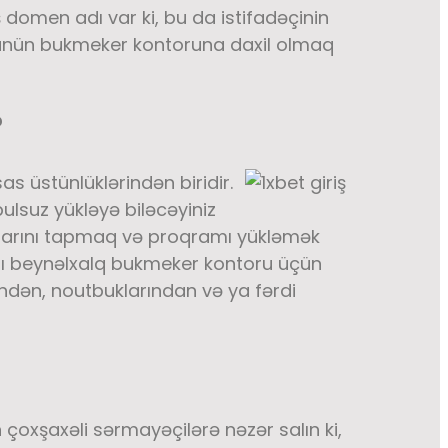
ş domen adı var ki, bu da istifadəçinin
sünün bukmeker kontoruna daxil olmaq
?
 üstünlüklərindən biridir.
ulsuz yükləyə biləcəyiniz
tlarını tapmaq və proqramı yükləmək
ası beynəlxalq bukmeker kontoru üçün
rindən, noutbuklarından və ya fərdi
 çoxşaxəli sərmayəçilərə nəzər salın ki,